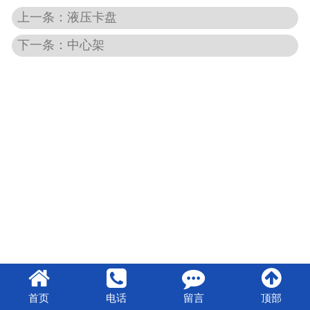
上一条：液压卡盘
-
液压及润滑类
下一条：中心架
机床再制造
发那科维修系统
广数系统驱动器维修
首页
电话
留言
顶部