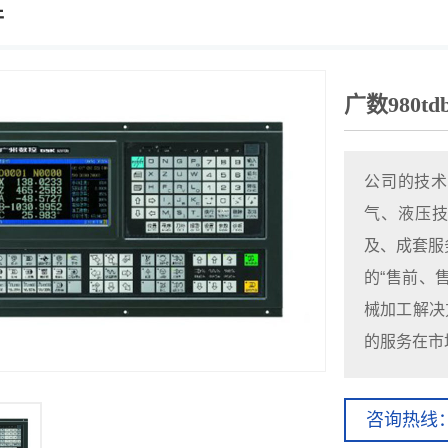
件
广数980t
公司的技术
气、液压
及、成套服务
的“售前、
械加工解决
的服务在市
咨询热线：1